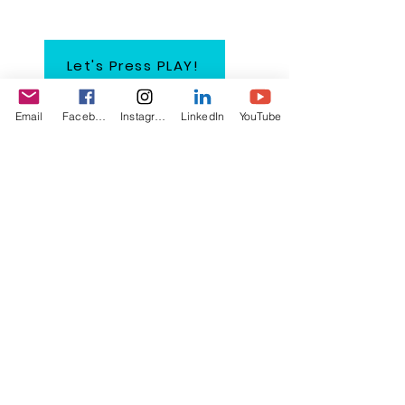
Let's Press PLAY!
Email
Facebook
Instagram
LinkedIn
YouTube
My "Victory" Story Under 6
Minutes: An Abused & Bullied
Victim Becoming Victorious!