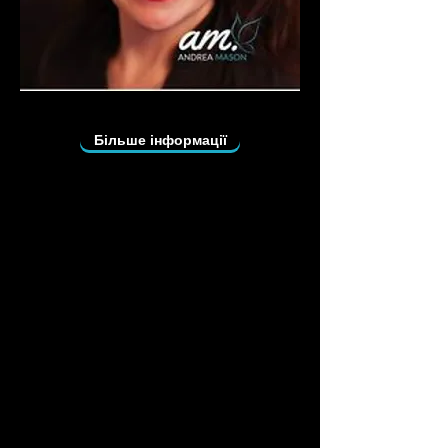
Більше інформації
Андреа «The Global Voice» Мейсон
з AndreaMasons.com має понад 20
років досвіду особистісного
розвитку в соціальній роботі та
психології. Вона сертифікована як
глобальний мотиваційний спікер і
коуч під наставництвом «єдиного»
пана Леса Брауна, а також
сертифікований підприємець